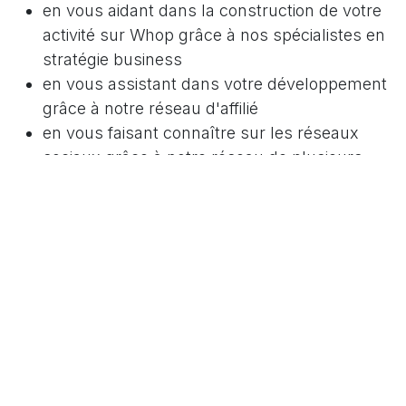
en vous aidant dans la construction de votre
activité sur Whop grâce à nos spécialistes en
stratégie business
en vous assistant dans votre développement
grâce à notre réseau d'affilié
en vous faisant connaître sur les réseaux
sociaux grâce à notre réseau de plusieurs
milliers de clippeurs
Whop For Beginners (WFB)
peut
vous aider à vous installer sur
Whop, à vous développer grâce
aux stratégies innovantes
proposées par la plateforme et à
vous faire connaitre
en augmentant